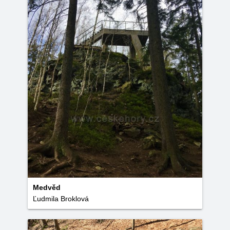
Medvěd
Ľudmila Broklová