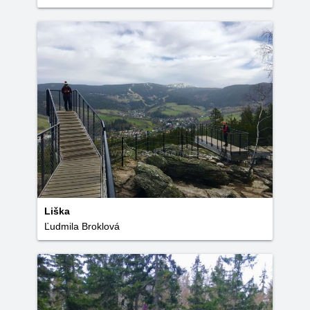
Liška
Ľudmila Broklová