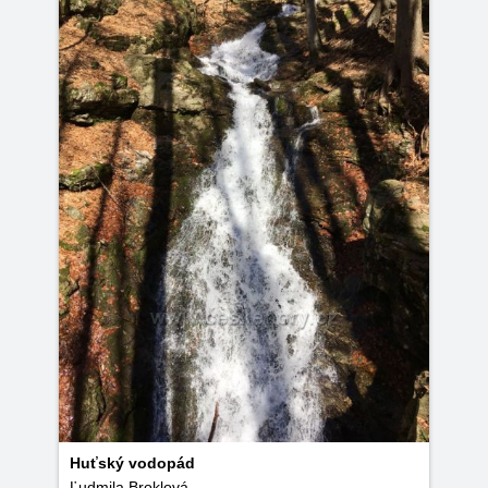
Huťský vodopád
Ľudmila Broklová