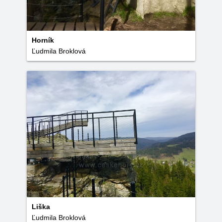
Horník
Ľudmila Broklová
Liška
Ľudmila Broklová