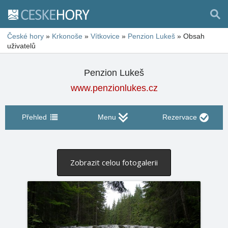
České hory
»
Krkonoše
»
Vítkovice
»
Penzion Lukeš
»
Obsah
uživatelů
Penzion Lukeš
www.penzionlukes.cz
Přehled
Menu
Rezervace
Zobrazit celou fotogalerii