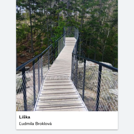
Liška
Ľudmila Broklová