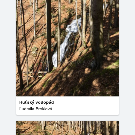
Huťský vodopád
Ľudmila Broklová