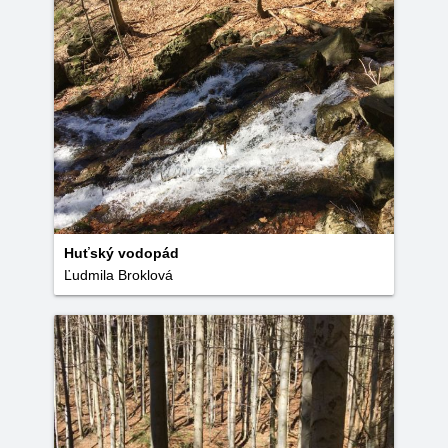
Huťský vodopád
Ľudmila Broklová