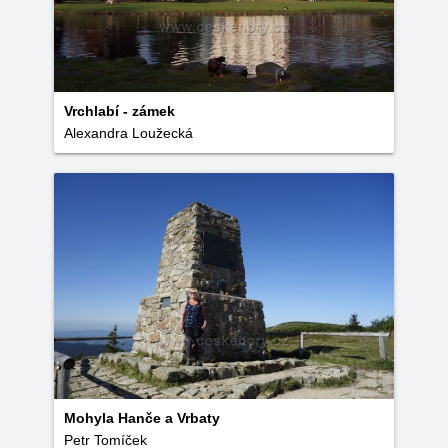
Vrchlabí - zámek
Alexandra Loužecká
Mohyla Hanče a Vrbaty
Petr Tomíček