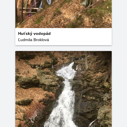
Huťský vodopád
Ľudmila Broklová