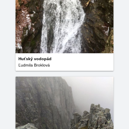
Huťský vodopád
Ľudmila Broklová