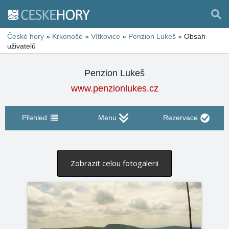
České hory
»
Krkonoše
»
Vítkovice
»
Penzion Lukeš
»
Obsah
uživatelů
Penzion Lukeš
www.penzionlukes.cz
Přehled
Menu
Rezervace
Zobrazit celou fotogalerii