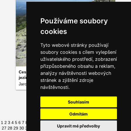
Používáme soubory
cookies
Tyto webové stránky používají
soubory cookies s cílem vylepšení
uživatelského prostředí, zobrazení
přizpůsobeného obsahu a reklam,
Cesta po levé straně Vysokého kola /k
analýzy návštěvnosti webových
jezírkům/
stránek a zjištění zdroje
Jaroslava Beldová
návštěvnosti.
Načíst další fotky
Souhlasím
Odmítám
1
2
3
4
5
6
7
8
9
10
11
12
13
14
15
16
17
18
19
20
21
22
23
24
25
26
Upravit mé předvolby
27
28
29
30
31
32
33
34
35
36
37
38
39
40
41
42
43
44
45
46
47
48